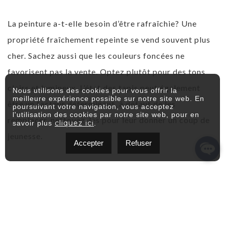
La peinture a-t-elle besoin d’être rafraîchie? Une
propriété fraîchement repeinte se vend souvent plus
cher. Sachez aussi que les couleurs foncées ne
favorisent pas la vente. Optez plutôt pour des tons
clairs et lumineux. L’état des tapis peut également
Nous utilisons des cookies pour vous offrir la
meilleure expérience possible sur notre site web. En
être un facteur déterminant. à défaut de les
poursuivant votre navigation, vous acceptez
l'utilisation des cookies par notre site web, pour en
remplacer, nettoyez-les pour leur donner un coup de
cliquez ici
savoir plus
.
jeunesse.
Accepter
Refuser
La cuisine et la salle de bains doivent être
immaculées. Prenez le temps de nettoyer les
appareils ménagers et la robinetterie, de même que la
baignoire, la toilette et le lavabo. Dégagez les