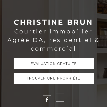
CHRISTINE BRUN
CHRISTINE BRUN
Courtier Immobilier
Courtier Immobilier
Agréé DA, résidentiel &
Agréé DA, résidentiel &
commercial
commercial
ÉVALUATION GRATUITE
ÉVALUATION GRATUITE
TROUVER UNE PROPRIÉTÉ
TROUVER UNE PROPRIÉTÉ