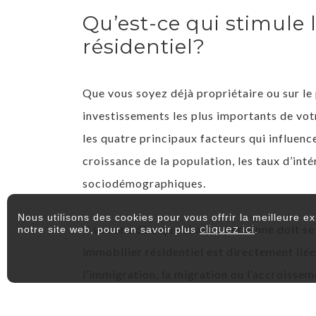
Qu’est-ce qui stimule 
résidentiel?
Que vous soyez déjà propriétaire ou sur le p
investissements les plus importants de votr
les quatre principaux facteurs qui influence
croissance de la population, les taux d’inté
sociodémographiques.
Nous utilisons des cookies pour vous offrir la meilleure e
Il va sans dire que chaque personne doit se
cliquez ici
notre site web, pour en savoir plus
.
immobilier résidentiel est directement lié
l’immigration, la migration ou l’accroisseme
population est positive, plus la demande d