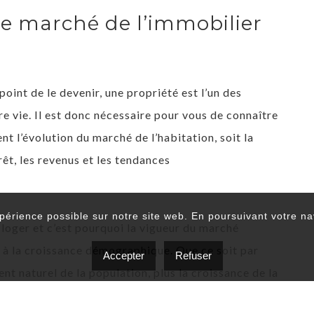
le marché de l’immobilier
oint de le devenir, une propriété est l’un des
e vie. Il est donc nécessaire pour vous de connaître
nt l’évolution du marché de l’habitation, soit la
rêt, les revenus et les tendances
xpérience possible sur notre site web. En poursuivant votre nav
 loger et c’est pourquoi la vigueur du marché
e à la croissance démographique. Que ce soit par
Accepter
Refuser
nt naturel de la population, plus la croissance de la
e logements sera forte.